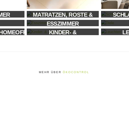
MER
MATRATZEN, ROSTE &
SCHL
SCHLAFSYSTEME
ESSZIMMER
/HOMEOFFICE
KINDER- &
L
JUGENDZIMMER
MEHR ÜBER
ÖKOCONTROL