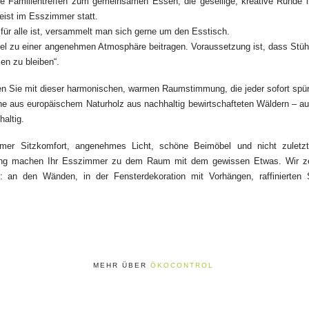
e Familientreffen zum gemeinsamen Essen, die gesellige, kreative Runde 
eist im Esszimmer statt.
ür alle ist, versammelt man sich gerne um den Esstisch.
el zu einer angenehmen Atmosphäre beitragen. Voraussetzung ist, dass Stühl
en zu bleiben“.
 Sie mit dieser harmonischen, warmen Raumstimmung, die jeder sofort spür
e aus europäischem Naturholz aus nachhaltig bewirtschafteten Wäldern – a
altig.
emer Sitzkomfort, angenehmes Licht, schöne Beimöbel und nicht zuletzt
ung machen Ihr Esszimmer zu dem Raum mit dem gewissen Etwas. Wir ze
: an den Wänden, in der Fensterdekoration mit Vorhängen, raffinierte
MEHR ÜBER
ÖKOCONTROL