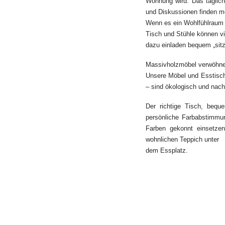
Wohnung wird. Das täglich
und Diskussionen finden m
Wenn es ein Wohlfühlraum f
Tisch und Stühle können vi
dazu einladen bequem „sitz
Massivholzmöbel verwöhnen
Unsere Möbel und Esstisch
– sind ökologisch und nachh
Der richtige Tisch, bequ
persönliche Farbabstimm
Farben gekonnt einsetzen
wohnlichen Teppich unter
dem Essplatz.