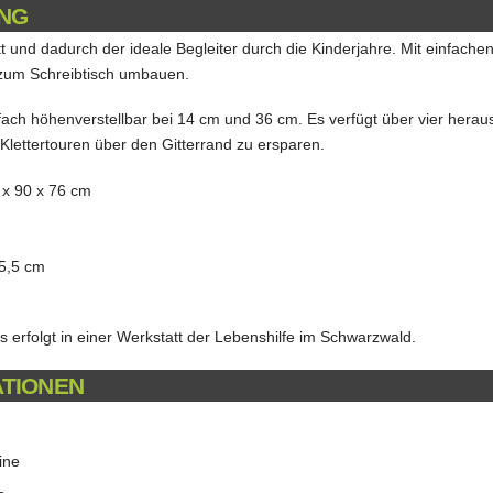
NG
ett und dadurch der ideale Begleiter durch die Kinderjahre. Mit einfache
 zum Schreibtisch umbauen.
ifach höhenverstellbar bei 14 cm und 36 cm. Es verfügt über vier her
lettertouren über den Gitterrand zu ersparen.
 x 90 x 76 cm
 5,5 cm
 erfolgt in einer Werkstatt der Lebenshilfe im Schwarzwald.
ATIONEN
ine