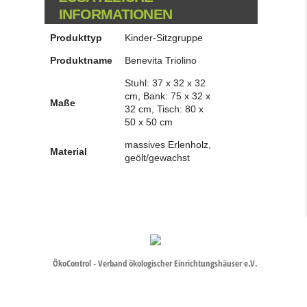
INFORMATIONEN
Produkttyp
Kinder-Sitzgruppe
Produktname
Benevita Triolino
Stuhl: 37 x 32 x 32
cm, Bank: 75 x 32 x
Maße
32 cm, Tisch: 80 x
50 x 50 cm
massives Erlenholz,
Material
geölt/gewachst
ÖkoControl - Verband ökologischer Einrichtungshäuser e.V.