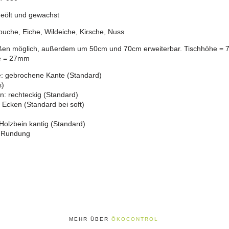
geölt und gewachst
uche, Eiche, Wildeiche, Kirsche, Nuss
aßen möglich, außerdem um 50cm und 70cm erweiterbar. Tischhöhe = 
ke = 27mm
le: gebrochene Kante (Standard)
s)
n: rechteckig (Standard)
Ecken (Standard bei soft)
olzbein kantig (Standard)
t Rundung
MEHR ÜBER
ÖKOCONTROL