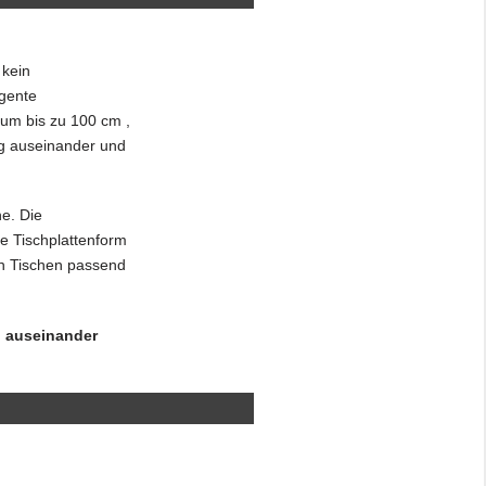
 kein
igente
 um bis zu 100 cm ,
ig auseinander und
he. Die
ie Tischplattenform
en Tischen passend
n auseinander