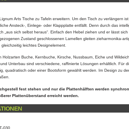
Lignum Arts Tische zu Tafeln erweitern. Um den Tisch zu verlängern ist
che Ansteck-, Einlege- oder Klappplatte entfällt. Denn durch das intell
h „aus sich selbst heraus“. Einfach den Hebel ziehen und er lässt sich
usgezogenen Zustand geschlossenen Lamellen gleiten zieharmonika-art
 gleichzeitig leichtes Designelement.
 den Holzarten Buche, Kernbuche, Kirsche, Nussbaum, Eiche und Wildeic
und Unterbau sind verschiedene, raffinierte Lösungen erhältlich. Für d
ig, quadratisch oder einer Bootsform gewählt werden. Im Design zu d
aßen.
schgestell fest stehen und nur die Plattenhälften werden synchro
ßerer Plattenüberstand erreicht werden.
ATIONEN
 T-030