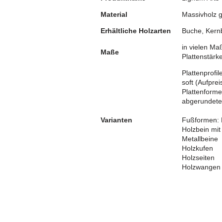
Material
Massivholz 
Erhältliche Holzarten
Buche, Kernb
in vielen M
Maße
Plattenstär
Plattenprofi
soft (Aufprei
Plattenforme
abgerundete 
Fußformen: H
Varianten
Holzbein mi
Metallbeine
Holzkufen
Holzseiten
Holzwangen