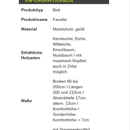
Produkttyp
Bett
Produktname
Facette
Material
Massivholz, geölt.
Kernbuche, Eiche,
Wildeiche,
Kirschbaum,
Erhältliche
Nussbaum I mit
Holzarten
massivem Kopfteil
auch in Zirbe
möglich
Breiten 90 bis
200cm I Längen
200 und 210cm I
Absenktiefe 17cm,
Maße
altern. 13cm I
Komforthöhe I
Sonderhöhe:
Komforthöhe + 7cm
mit Sprossenkopfteil