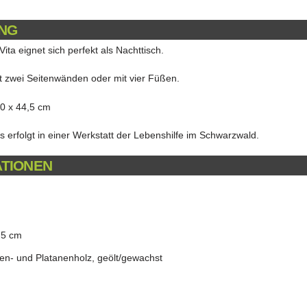
NG
ita eignet sich perfekt als Nachttisch.
t zwei Seitenwänden oder mit vier Füßen.
30 x 44,5 cm
 erfolgt in einer Werkstatt der Lebenshilfe im Schwarzwald.
ATIONEN
,5 cm
en- und Platanenholz, geölt/gewachst