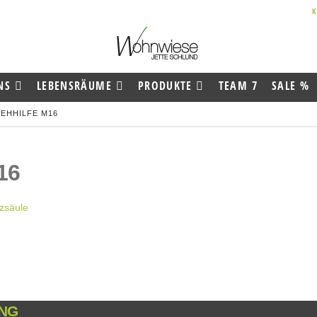
NS
LEBENSRÄUME
PRODUKTE
TEAM 7
SALE %
EHHILFE M16
16
NG