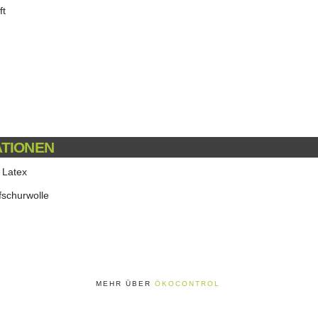
ft
ATIONEN
 Latex
fschurwolle
MEHR ÜBER
ÖKOCONTROL