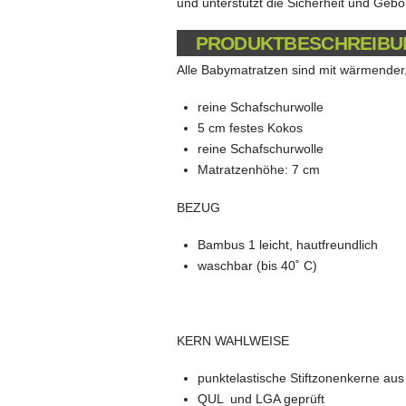
und unterstützt die Sicherheit und Gebo
PRODUKTBESCHREIBU
Alle Babymatratzen sind mit wärmender,
reine Schafschurwolle
5 cm festes Kokos
reine Schafschurwolle
Matratzenhöhe: 7 cm
BEZUG
Bambus 1 leicht, hautfreundlich
waschbar (bis 40˚ C)
KERN WAHLWEISE
punktelastische Stiftzonenkerne aus
QUL und LGA geprüft