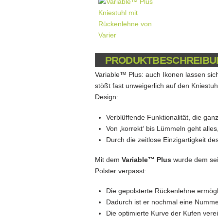
PRODUKTBESCHREIBU
Variable
™
Plus: auch Ikonen lassen sic
stößt fast unweigerlich auf den Kniestuh
Design:
Verblüffende Funktionalität, die ganz
Von ‚korrekt‘ bis Lümmeln geht alle
Durch die zeitlose Einzigartigkeit des
Mit dem
Variable
™
Plus
wurde dem seit
Polster verpasst:
Die gepolsterte Rückenlehne ermögli
Dadurch ist er nochmal eine Numm
Die optimierte Kurve der Kufen vere