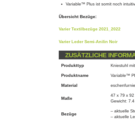
Variable
™
Plus ist somit noch intuit
Übersicht Bezüge:
Varier Textilbezüge 2021_2022
Varier Leder Semi-Anilin Noir
ZUSÄTZLICHE INFORM
Produkttyp
Kniestuhl m
Produktname
Variable™ P
Material
eschenfurnie
47 x 79 x 9
Maße
Gewicht: 7.4
– aktuelle St
Bezüge
– aktuelle L