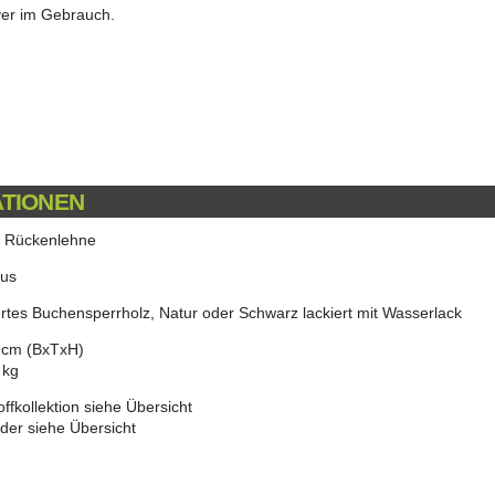
iver im Gebrauch.
ATIONEN
it Rückenlehne
lus
rtes Buchensperrholz, Natur oder Schwarz lackiert mit Wasserlack
2 cm (BxTxH)
 kg
offkollektion siehe Übersicht
eder siehe Übersicht