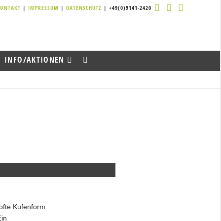
KONTAKT
|
IMPRESSUM
|
DATENSCHUTZ
| +49(0)9141-2420
INFO/AKTIONEN
softe Kufenform
Ein