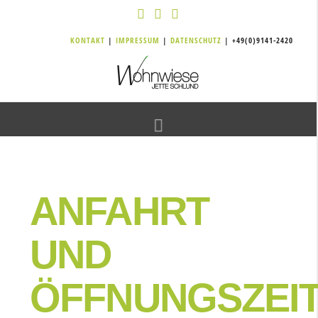
KONTAKT
|
IMPRESSUM
|
DATENSCHUTZ
| +49(0)9141-2420
Navigation
ANFAHRT
UND
ÖFFNUNGSZEI